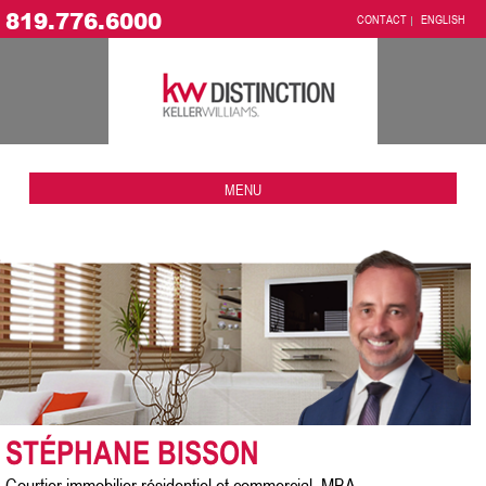
819.776.6000
CONTACT
ENGLISH
MENU
STÉPHANE BISSON
Courtier immobilier résidentiel et commercial, MBA