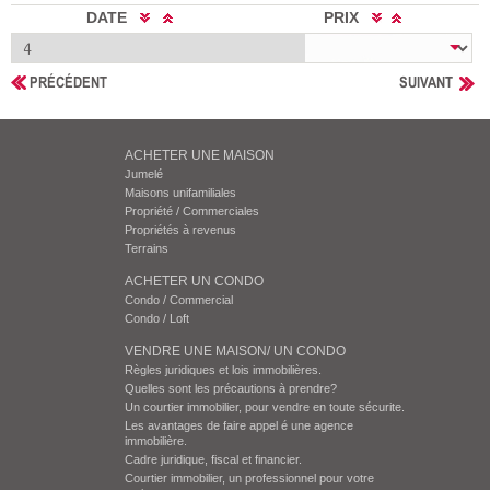
DATE
PRIX
PRÉCÉDENT
SUIVANT
ACHETER UNE MAISON
Jumelé
Maisons unifamiliales
Propriété / Commerciales
Propriétés à revenus
Terrains
ACHETER UN CONDO
Condo / Commercial
Condo / Loft
VENDRE UNE MAISON/ UN CONDO
Règles juridiques et lois immobilières.
Quelles sont les précautions à prendre?
Un courtier immobilier, pour vendre en toute sécurite.
Les avantages de faire appel é une agence
immobilière.
Cadre juridique, fiscal et financier.
Courtier immobilier, un professionnel pour votre