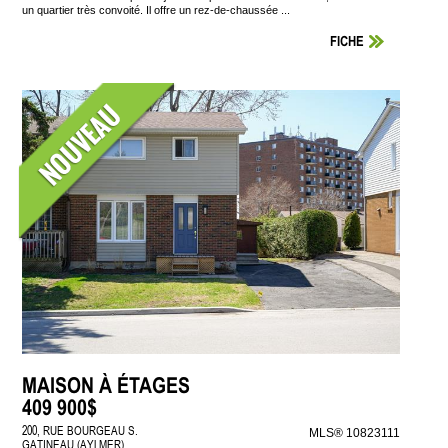
un quartier très convoité. Il offre un rez-de-chaussée ...
FICHE
MAISON À ÉTAGES
409 900$
200, RUE BOURGEAU S.
MLS® 10823111
GATINEAU (AYLMER)