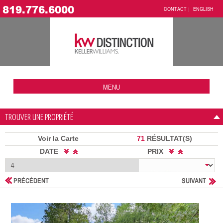
819.776.6000
CONTACT
ENGLISH
MENU
TROUVER UNE PROPRIÉTÉ
Voir la Carte
71
RÉSULTAT(S)
DATE
PRIX
PRÉCÉDENT
SUIVANT