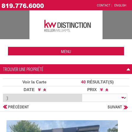
819.776.6000
CONTACT
ENGLISH
MENU
TROUVER UNE PROPRIÉTÉ
Voir la Carte
40
RÉSULTAT(S)
DATE
PRIX
PRÉCÉDENT
SUIVANT