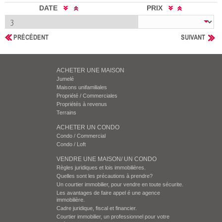
DATE
PRIX
PRÉCÉDENT
SUIVANT
ACHETER UNE MAISON
Jumelé
Maisons unifamiliales
Propriété / Commerciales
Propriétés à revenus
Terrains
ACHETER UN CONDO
Condo / Commercial
Condo / Loft
VENDRE UNE MAISON/ UN CONDO
Règles juridiques et lois immobilières.
Quelles sont les précautions à prendre?
Un courtier immobilier, pour vendre en toute sécurite.
Les avantages de faire appel é une agence
immobilière.
Cadre juridique, fiscal et financier.
Courtier immobilier, un professionnel pour votre