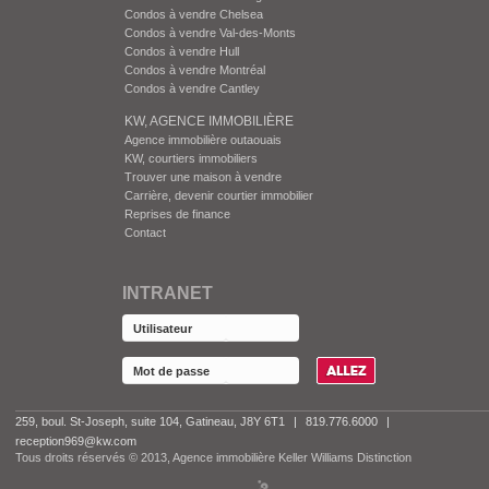
Condos à vendre Chelsea
Condos à vendre Val-des-Monts
Condos à vendre Hull
Condos à vendre Montréal
Condos à vendre Cantley
KW, AGENCE IMMOBILIÈRE
Agence immobilière outaouais
KW, courtiers immobiliers
Trouver une maison à vendre
Carrière, devenir courtier immobilier
Reprises de finance
Contact
INTRANET
259, boul. St-Joseph, suite 104, Gatineau, J8Y 6T1
|
819.776.6000
|
reception969@kw.com
Tous droits réservés © 2013, Agence immobilière Keller Williams Distinction