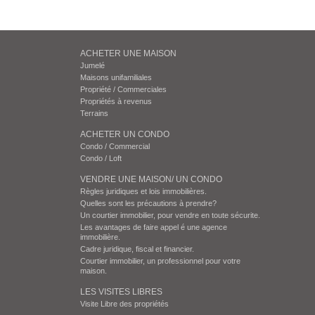
ACHETER UNE MAISON
Jumelé
Maisons unifamiliales
Propriété / Commerciales
Propriétés à revenus
Terrains
ACHETER UN CONDO
Condo / Commercial
Condo / Loft
VENDRE UNE MAISON/ UN CONDO
Règles juridiques et lois immobilières.
Quelles sont les précautions à prendre?
Un courtier immobilier, pour vendre en toute sécurite.
Les avantages de faire appel é une agence
immobilière.
Cadre juridique, fiscal et financier.
Courtier immobilier, un professionnel pour votre
maison.
LES VISITES LIBRES
Visite Libre des propriétés