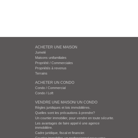
ACHETER UNE MAISON
Jumelé
Maisons unifamiliales
Propriété / Commerciales
Propriétés à revenus
Terrains
ACHETER UN CONDO
Condo / Commercial
Condo / Loft
VENDRE UNE MAISON/ UN CONDO
Règles juridiques et lois immobilières.
Quelles sont les précautions à prendre?
Un courtier immobilier, pour vendre en toute sécurite.
Les avantages de faire appel é une agence
immobilière.
Cadre juridique, fiscal et financier.