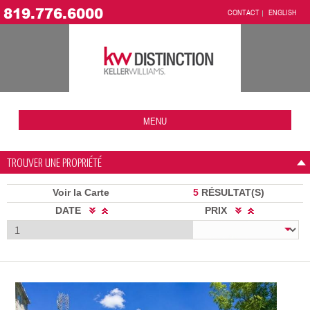
819.776.6000
CONTACT
ENGLISH
MENU
TROUVER UNE PROPRIÉTÉ
Voir la Carte
5
RÉSULTAT(S)
DATE
PRIX