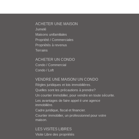
ACHETER UNE MAISON
Jumelé
Maisons unifamiliales
Propriété / Commerciales
Propriétés à revenus
Terrains
ACHETER UN CONDO
Condo / Commercial
Condo / Loft
VENDRE UNE MAISON/ UN CONDO
Règles juridiques et lois immobilières.
Quelles sont les précautions à prendre?
Un courtier immobilier, pour vendre en toute sécurite.
Les avantages de faire appel é une agence
immobilière.
Cadre juridique, fiscal et financier.
Courtier immobilier, un professionnel pour votre
maison.
LES VISITES LIBRES
Visite Libre des propriétés