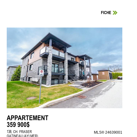
FICHE
APPARTEMENT
359 900$
138, CH. FRASER
MLS® 24639001
GATINEAU (AYLMER)