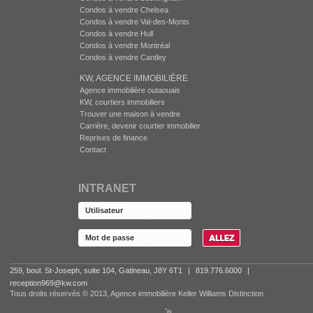
Condos à vendre Chelsea
Condos à vendre Val-des-Monts
Condos à vendre Hull
Condos à vendre Montréal
Condos à vendre Cantley
KW, AGENCE IMMOBILIÈRE
Agence immobilière outaouais
KW, courtiers immobiliers
Trouver une maison à vendre
Carrière, devenir courtier immobilier
Reprises de finance
Contact
INTRANET
259, boul. St-Joseph, suite 104, Gatineau, J8Y 6T1
|
819.776.6000
|
reception969@kw.com
Tous droits réservés © 2013, Agence immobilière Keller Williams Distinction