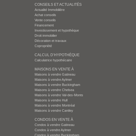
CONSEILS ET ACTUALITÉS
Actualité Immobilière
Achat conseils
Vente conseils
Financement
Investissement et hypothèque
Droit immobilier
Décoration et travaux
Copropriété
CALCUL D’HYPOTHÈQUE
Calculatrice hypothécaire
MAISONS EN VENTE À
Maisons à vendre Gatineau
Maisons à vendre Aylmer
Maisons à vendre Buckingham
Maisons à vendre Chelsea
Maisons à vendre Val-des-Monts
Maisons à vendre Hull
Maisons à vendre Montréal
Maisons à vendre Cantley
CONDOS EN VENTE À
Condos à vendre Gatineau
Condos à vendre Aylmer
Condos à vendre Buckingham