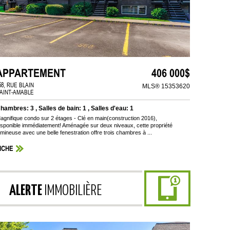
APPARTEMENT
406 000$
58, RUE BLAIN
MLS® 15353620
AINT-AMABLE
hambres: 3 , Salles de bain: 1 , Salles d'eau: 1
agnifique condo sur 2 étages - Clé en main(construction 2016),
isponible immédiatement! Aménagée sur deux niveaux, cette propriété
umineuse avec une belle fenestration offre trois chambres à ...
ICHE
ALERTE
IMMOBILIÈRE