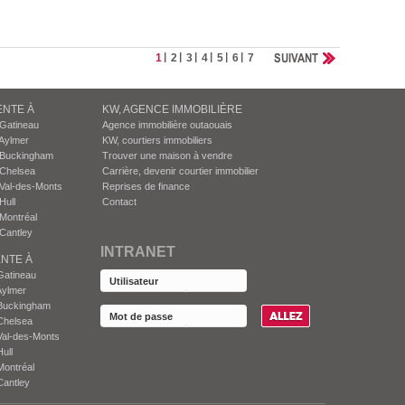
SUIVANT
1
2
3
4
5
6
7
ENTE À
KW, AGENCE IMMOBILIÈRE
 Gatineau
Agence immobilière outaouais
Aylmer
KW, courtiers immobiliers
 Buckingham
Trouver une maison à vendre
 Chelsea
Carrière, devenir courtier immobilier
Val-des-Monts
Reprises de finance
Hull
Contact
Montréal
Cantley
INTRANET
NTE À
Gatineau
Aylmer
Buckingham
Chelsea
Val-des-Monts
ull
Montréal
Cantley