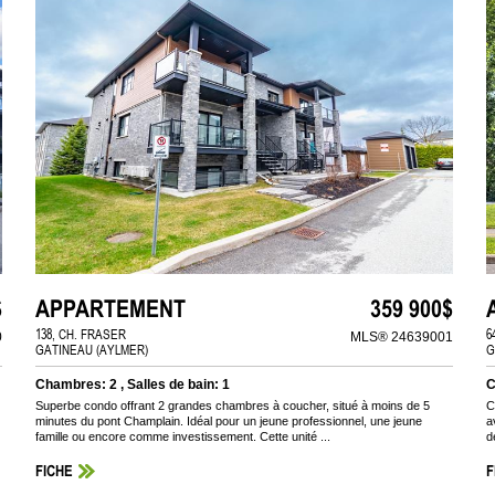
$
APPARTEMENT
359 900$
138, CH. FRASER
6
0
MLS® 24639001
GATINEAU (AYLMER)
G
Chambres: 2 , Salles de bain: 1
C
Superbe condo offrant 2 grandes chambres à coucher, situé à moins de 5
C
minutes du pont Champlain. Idéal pour un jeune professionnel, une jeune
a
famille ou encore comme investissement. Cette unité ...
d
FICHE
F