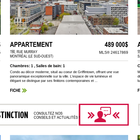
$
APPARTEMENT
489 000$
190, RUE MURRAY
5
5
MLS® 24617869
MONTRÉAL (LE SUD-OUEST)
S
Chambres: 1 , Salles de bain: 1
C
Condo au décor moderne, situé au coeur de Griffintown, offrant une vue
M
panoramique exceptionnelle sur la ville. L'espace de vie lumineux et
d
élégant se distingue par ses finitions contemporaines et ...
l
FICHE
F
STINCTION
CONSULTEZ NOS
CONSEILS ET ACTUALITÉS !