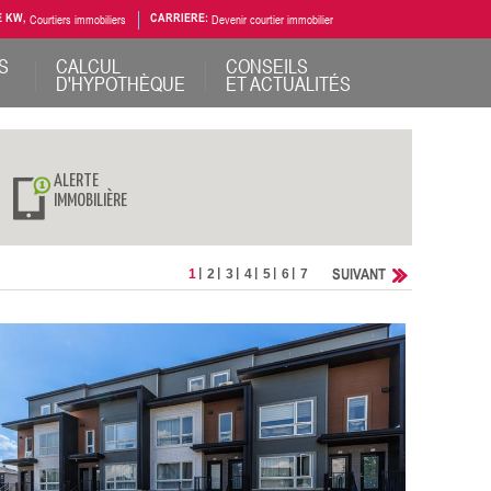
E KW,
Courtiers immobiliers
CARRIERE:
Devenir courtier immobilier
S
CALCUL
CONSEILS
D'HYPOTHÈQUE
ET ACTUALITÉS
ALERTE
IMMOBILIÈRE
SUIVANT
1
2
3
4
5
6
7