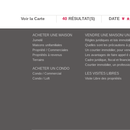
Voir la Carte
40
RÉSULTAT(S)
DATE
ACHETER UNE MAISON
VENDRE UNE MAISON/ U
Jumelé
Règles juridiques et lois immobil
Maisons unifamiliales
Quelles sont les précautions à 
Propriété / Commerciales
Un courtier immobilier, pour ven
Propriétés à revenus
Les avantages de faire appel é 
Terrains
Cadre juridique, fiscal et financie
Courtier immobilier, un professi
ACHETER UN CONDO
LES VISITES LIBRES
Condo / Commercial
Condo / Loft
Visite Libre des propriétés