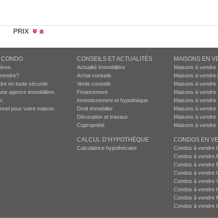
PRIX
N CONDO
CONSEILS ET ACTUALITÉS
MAISONS EN V
ières.
Actualité Immobilière
Maisons à vendre
prendre?
Achat conseils
Maisons à vendre 
dre en toute sécurite.
Vente conseils
Maisons à vendre
une agence immobilière.
Financement
Maisons à vendre
r.
Investissement et hypothèque
Maisons à vendre 
onnel pour votre maison.
Droit immobilier
Maisons à vendre 
Décoration et travaux
Maisons à vendre 
Copropriété
Maisons à vendre 
CALCUL D’HYPOTHÈQUE
CONDOS EN VE
Calculatrice hypothécaire
Condos à vendre 
Condos à vendre 
Condos à vendre 
Condos à vendre 
Condos à vendre 
Condos à vendre H
Condos à vendre 
Condos à vendre 