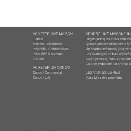
ACHETER UNE MAISON
VENDRE UNE MAISON/ U
Jumelé
Règles juridiques et lois immobil
Maisons unifamiliales
Quelles sont les précautions à 
Propriété / Commerciales
Un courtier immobilier, pour ven
Propriétés à revenus
Les avantages de faire appel é 
Terrains
Cadre juridique, fiscal et financie
Courtier immobilier, un professi
ACHETER UN CONDO
LES VISITES LIBRES
Condo / Commercial
Condo / Loft
Visite Libre des propriétés