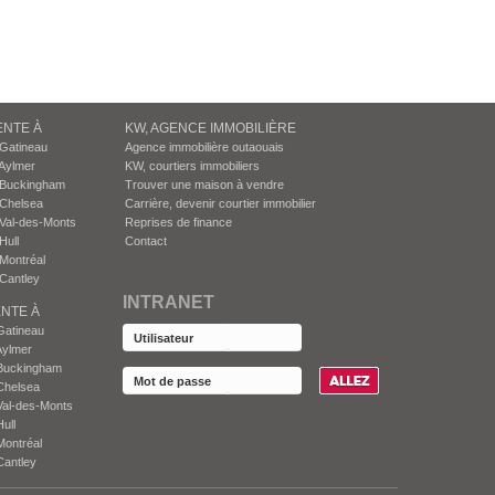
ENTE À
KW, AGENCE IMMOBILIÈRE
 Gatineau
Agence immobilière outaouais
Aylmer
KW, courtiers immobiliers
 Buckingham
Trouver une maison à vendre
 Chelsea
Carrière, devenir courtier immobilier
Val-des-Monts
Reprises de finance
Hull
Contact
Montréal
Cantley
INTRANET
NTE À
Gatineau
Aylmer
Buckingham
Chelsea
Val-des-Monts
ull
Montréal
Cantley