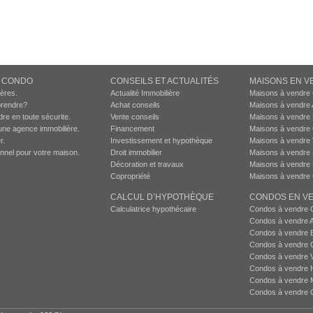
N CONDO
CONSEILS ET ACTUALITÉS
MAISONS EN V
ières.
Actualité Immobilière
Maisons à vendre
prendre?
Achat conseils
Maisons à vendre 
dre en toute sécurite.
Vente conseils
Maisons à vendre
une agence immobilière.
Financement
Maisons à vendre
r.
Investissement et hypothèque
Maisons à vendre 
onnel pour votre maison.
Droit immobilier
Maisons à vendre 
Décoration et travaux
Maisons à vendre 
Copropriété
Maisons à vendre 
CALCUL D’HYPOTHÈQUE
CONDOS EN VE
Calculatrice hypothécaire
Condos à vendre 
Condos à vendre 
Condos à vendre 
Condos à vendre 
Condos à vendre 
Condos à vendre H
Condos à vendre 
Condos à vendre 