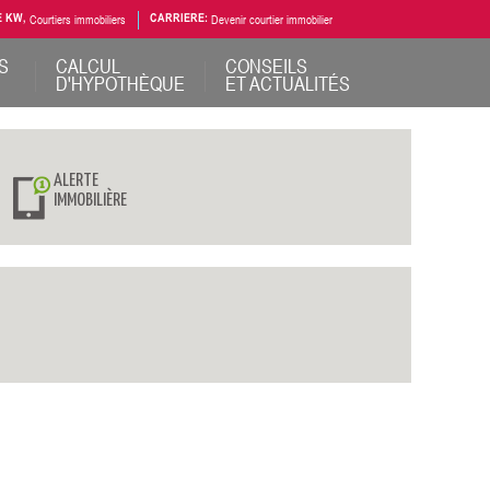
E KW,
Courtiers immobiliers
CARRIERE:
Devenir courtier immobilier
S
CALCUL
CONSEILS
D'HYPOTHÈQUE
ET ACTUALITÉS
ALERTE
IMMOBILIÈRE