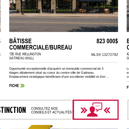
$
BÂTISSE
823 000$
COMMERCIALE/BUREAU
138, RUE WELLINGTON
4
3
MLS® 13272792
GATINEAU (HULL)
G
Opportunité exceptionnelle d'acquérir un immeuble commercial de 3
L
étages idéalement situé au coeur du centre-ville de Gatineau.
e
Emplacement stratégique bénéficiant d'une excellente visibilité et d'un ...
c
..
FICHE
F
STINCTION
CONSULTEZ NOS
CONSEILS ET ACTUALITÉS !