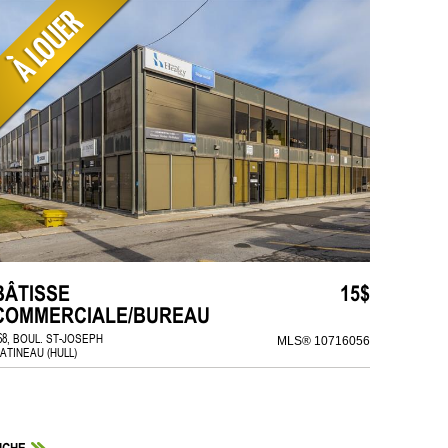
BÂTISSE
15$
COMMERCIALE/BUREAU
68, BOUL. ST-JOSEPH
MLS® 10716056
ATINEAU (HULL)