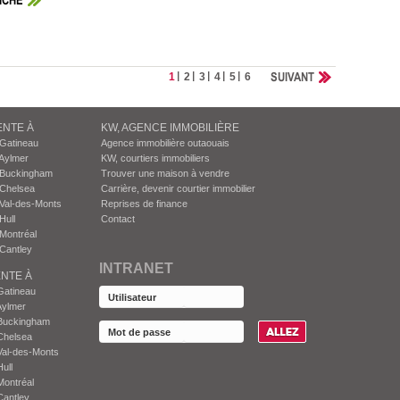
ICHE
SUIVANT
1
2
3
4
5
6
ENTE À
KW, AGENCE IMMOBILIÈRE
 Gatineau
Agence immobilière outaouais
Aylmer
KW, courtiers immobiliers
 Buckingham
Trouver une maison à vendre
 Chelsea
Carrière, devenir courtier immobilier
Val-des-Monts
Reprises de finance
Hull
Contact
Montréal
Cantley
INTRANET
NTE À
Gatineau
Aylmer
Buckingham
Chelsea
Val-des-Monts
ull
Montréal
Cantley