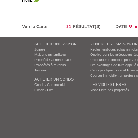
FICHE
Voir la Carte
31
RÉSULTAT(S)
DATE
ACHETER UNE MAISON
VENDRE UNE MAISON/ U
Jumelé
Règles juridiques et lois immobil
Maisons unifamiliales
Quelles sont les précautions à 
Propriété / Commerciales
Un courtier immobilier, pour ven
Propriétés à revenus
Les avantages de faire appel é 
Terrains
Cadre juridique, fiscal et financie
Courtier immobilier, un professi
ACHETER UN CONDO
LES VISITES LIBRES
Condo / Commercial
Condo / Loft
Visite Libre des propriétés