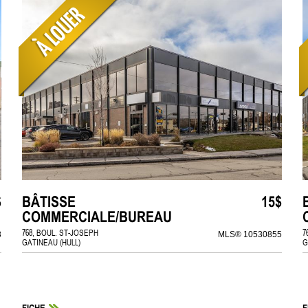
$
BÂTISSE
15$
COMMERCIALE/BUREAU
768, BOUL. ST-JOSEPH
7
3
MLS® 10530855
GATINEAU (HULL)
G