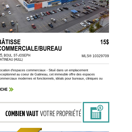
BÂTISSE
15$
COMMERCIALE/BUREAU
25, BOUL. ST-JOSEPH
MLS® 10329709
ATINEAU (HULL)
ocation d'espaces commerciaux - Situé dans un emplacement
xceptionnel au coeur de Gatineau, cet immeuble offre des espaces
ommerciaux modernes et fonctionnels, idéals pour bureaux, cliniques ou
.
ICHE
COMBIEN VAUT
VOTRE PROPRIÉTÉ