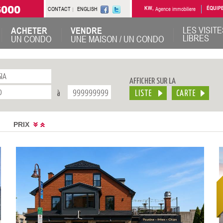
6000
CONTACT
ENGLISH
KW,
Agence immobiliere
ÉQUIP
LES VISITE
ACHETER
VENDRE
LIBRES
UN CONDO
UNE MAISON / UN CONDO
AFFICHER SUR LA
à
PRIX