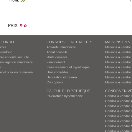
FICHE
F
PRIX
N CONDO
CONSEILS ET ACTUALITÉS
MAISONS EN V
ières.
Actualité Immobilière
Maisons à vendre
prendre?
Achat conseils
Maisons à vendre 
dre en toute sécurite.
Vente conseils
Maisons à vendre
une agence immobilière.
Financement
Maisons à vendre
r.
Investissement et hypothèque
Maisons à vendre 
onnel pour votre maison.
Droit immobilier
Maisons à vendre 
Décoration et travaux
Maisons à vendre 
Copropriété
Maisons à vendre 
CALCUL D’HYPOTHÈQUE
CONDOS EN VE
Calculatrice hypothécaire
Condos à vendre 
Condos à vendre 
Condos à vendre 
Condos à vendre 
Condos à vendre 
Condos à vendre H
Condos à vendre 
Condos à vendre 