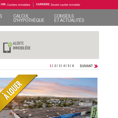
E KW,
Courtiers immobiliers
CARRIERE:
Devenir courtier immobilier
S
CALCUL
CONSEILS
D'HYPOTHÈQUE
ET ACTUALITÉS
ALERTE
IMMOBILIÈRE
SUIVANT
1
2
3
4
5
6