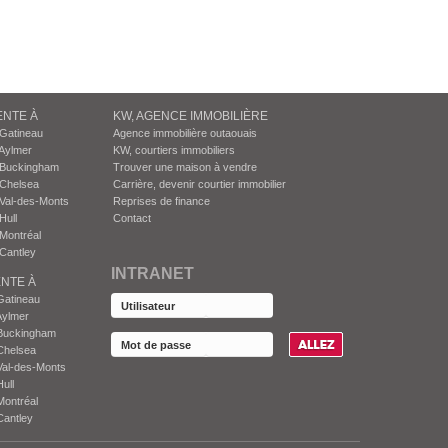
ENTE À
KW, AGENCE IMMOBILIÈRE
 Gatineau
Agence immobilière outaouais
Aylmer
KW, courtiers immobiliers
 Buckingham
Trouver une maison à vendre
 Chelsea
Carrière, devenir courtier immobilier
Val-des-Monts
Reprises de finance
Hull
Contact
Montréal
Cantley
INTRANET
NTE À
Gatineau
Aylmer
Buckingham
Chelsea
Val-des-Monts
ull
Montréal
Cantley