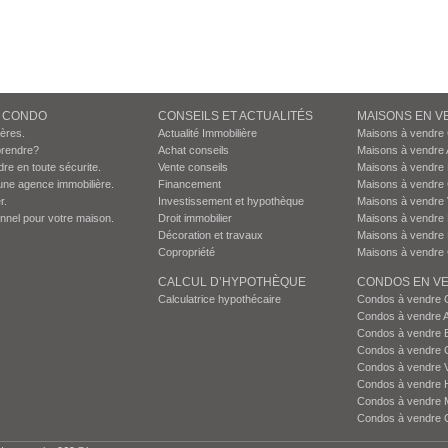
N CONDO
CONSEILS ET ACTUALITÉS
MAISONS EN V
ières.
Actualité Immobilière
Maisons à vendre
prendre?
Achat conseils
Maisons à vendre 
dre en toute sécurite.
Vente conseils
Maisons à vendre
une agence immobilière.
Financement
Maisons à vendre
r.
Investissement et hypothèque
Maisons à vendre 
onnel pour votre maison.
Droit immobilier
Maisons à vendre 
Décoration et travaux
Maisons à vendre 
Copropriété
Maisons à vendre 
CALCUL D’HYPOTHÈQUE
CONDOS EN VE
Calculatrice hypothécaire
Condos à vendre 
Condos à vendre 
Condos à vendre 
Condos à vendre 
Condos à vendre 
Condos à vendre H
Condos à vendre 
Condos à vendre 