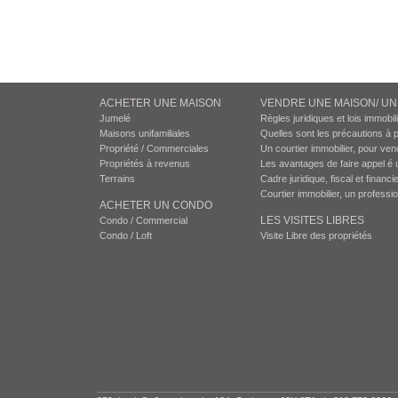
ACHETER UNE MAISON
VENDRE UNE MAISON/ U
Jumelé
Règles juridiques et lois immobil
Maisons unifamiliales
Quelles sont les précautions à 
Propriété / Commerciales
Un courtier immobilier, pour ven
Propriétés à revenus
Les avantages de faire appel é 
Terrains
Cadre juridique, fiscal et financie
Courtier immobilier, un professi
ACHETER UN CONDO
LES VISITES LIBRES
Condo / Commercial
Condo / Loft
Visite Libre des propriétés