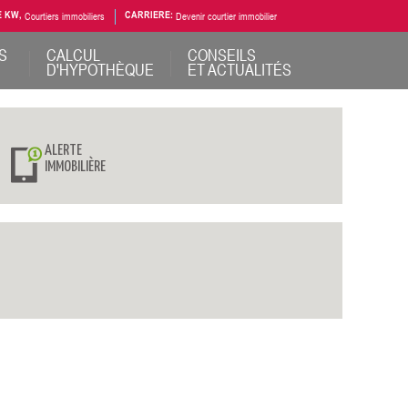
E KW,
Courtiers immobiliers
CARRIERE:
Devenir courtier immobilier
S
CALCUL
CONSEILS
D'HYPOTHÈQUE
ET ACTUALITÉS
ALERTE
IMMOBILIÈRE