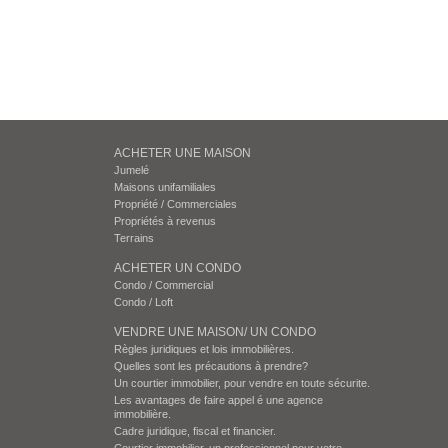
ACHETER UNE MAISON
Jumelé
Maisons unifamiliales
Propriété / Commerciales
Propriétés à revenus
Terrains
ACHETER UN CONDO
Condo / Commercial
Condo / Loft
VENDRE UNE MAISON/ UN CONDO
Règles juridiques et lois immobilières.
Quelles sont les précautions à prendre?
Un courtier immobilier, pour vendre en toute sécurite.
Les avantages de faire appel é une agence
immobilière.
Cadre juridique, fiscal et financier.