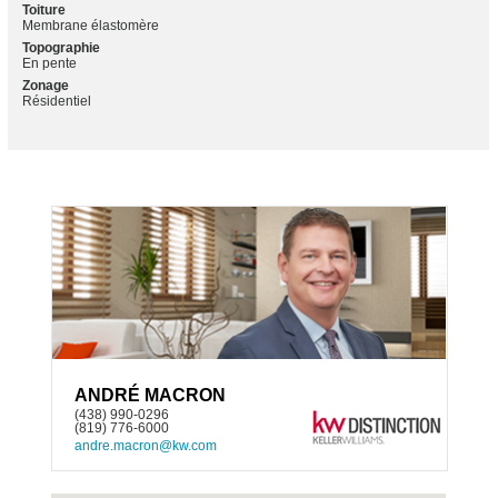
Toiture
Membrane élastomère
Topographie
En pente
Zonage
Résidentiel
ANDRÉ MACRON
(438) 990-0296
(819) 776-6000
andre.macron@kw.com