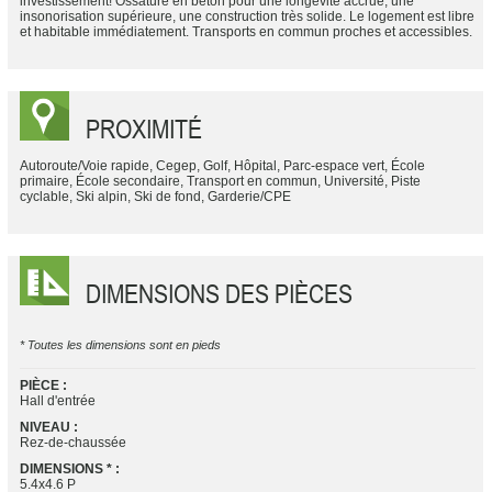
investissement! Ossature en béton pour une longévité accrue, une
insonorisation supérieure, une construction très solide. Le logement est libre
et habitable immédiatement. Transports en commun proches et accessibles.
PROXIMITÉ
Autoroute/Voie rapide, Cegep, Golf, Hôpital, Parc-espace vert, École
primaire, École secondaire, Transport en commun, Université, Piste
cyclable, Ski alpin, Ski de fond, Garderie/CPE
DIMENSIONS DES PIÈCES
* Toutes les dimensions sont en pieds
PIÈCE :
Hall d'entrée
NIVEAU :
Rez-de-chaussée
DIMENSIONS * :
5.4x4.6 P