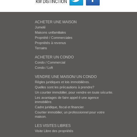
KW DISTINCTION
ACHETER UNE MAISON
Jumelé
Maisons unifamiliales
Propriété / Commerciales
Propriétés à revenus
Terrains
ACHETER UN CONDO
Condo / Commercial
Condo / Loft
VENDRE UNE MAISON/ UN CONDO
Règles juridiques et lois immobilières.
Quelles sont les précautions à prendre?
Un courtier immobilier, pour vendre en toute sécurite.
Les avantages de faire appel é une agence
immobilière.
Cadre juridique, fiscal et financier.
Courtier immobilier, un professionnel pour votre
maison.
LES VISITES LIBRES
Visite Libre des propriétés