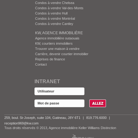
Condos à vendre Chelsea
Condos à vendre Val-des-Monts
Condos à vendre Hull
Condos à vendre Montréal
Condos à vendre Cantley
KW, AGENCE IMMOBILIÈRE
Agence immobilière outaouais
KW, courtiers immobiliers
Trouver une maison à vendre
Carrière, devenir courtier immobilier
Reprises de finance
Contact
INTRANET
259, boul. St-Joseph, suite 104, Gatineau, J8Y 6T1
|
819.776.6000
|
reception969@kw.com
Tous droits réservés © 2013, Agence immobilière Keller Williams Distinction