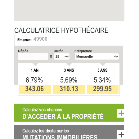
CALCULATRICE HYPOTHÉCAIRE
49900
Emprunt
Dépôt
Durée
Fréquence
$
1 AN
3 ANS
5 ANS
6.79%
5.69%
5.34%
343.06
310.13
299.95
Calculez vos chances
D’ACCÉDER À LA PROPRIÉTÉ
Calculez les droits sur les
MUTATIONS IMMOBILIÈRES