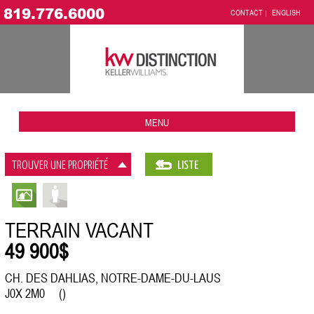
819.776.6000
CONTACT
ENGLISH
MENU
TROUVER UNE PROPRIÉTÉ
LISTE
TERRAIN VACANT
49 900$
CH. DES DAHLIAS, NOTRE-DAME-DU-LAUS
J0X 2M0 ()