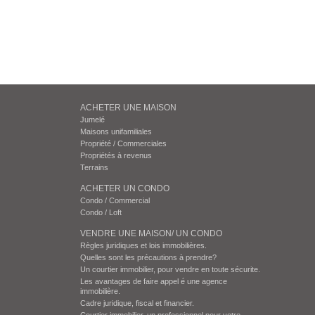
ACHETER UNE MAISON
Jumelé
Maisons unifamiliales
Propriété / Commerciales
Propriétés à revenus
Terrains
ACHETER UN CONDO
Condo / Commercial
Condo / Loft
VENDRE UNE MAISON/ UN CONDO
Règles juridiques et lois immobilières.
Quelles sont les précautions à prendre?
Un courtier immobilier, pour vendre en toute sécurite.
Les avantages de faire appel é une agence
immobilière.
Cadre juridique, fiscal et financier.