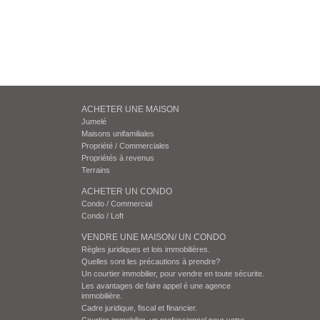
ACHETER UNE MAISON
Jumelé
Maisons unifamiliales
Propriété / Commerciales
Propriétés à revenus
Terrains
ACHETER UN CONDO
Condo / Commercial
Condo / Loft
VENDRE UNE MAISON/ UN CONDO
Règles juridiques et lois immobilières.
Quelles sont les précautions à prendre?
Un courtier immobilier, pour vendre en toute sécurite.
Les avantages de faire appel é une agence
immobilière.
Cadre juridique, fiscal et financier.