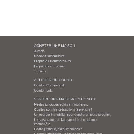
ACHETER UNE MAISON
Jumelé
Maisons unifamiliales
Propriété / Commerciales
Propriétés à revenus
Terrains
ACHETER UN CONDO
Condo / Commercial
Condo / Loft
VENDRE UNE MAISON/ UN CONDO
Règles juridiques et lois immobilières.
Quelles sont les précautions à prendre?
Un courtier immobilier, pour vendre en toute sécurite.
Les avantages de faire appel é une agence
immobilière.
Cadre juridique, fiscal et financier.