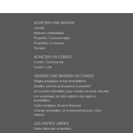
ACHETER UNE MAISON
Jumelé
Maisons unifamiliales
Propriété / Commerciales
Propriétés à revenus
Terrains
ACHETER UN CONDO
Condo / Commercial
Condo / Loft
VENDRE UNE MAISON/ UN CONDO
Règles juridiques et lois immobilières.
Quelles sont les précautions à prendre?
Un courtier immobilier, pour vendre en toute sécurite.
Les avantages de faire appel é une agence
immobilière.
Cadre juridique, fiscal et financier.
Courtier immobilier, un professionnel pour votre
maison.
LES VISITES LIBRES
Visite Libre des propriétés