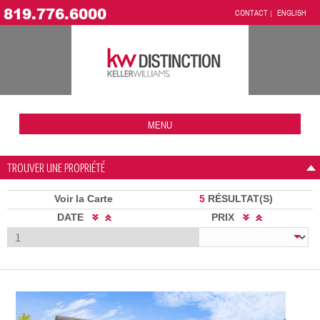
819.776.6000
CONTACT
ENGLISH
MENU
TROUVER UNE PROPRIÉTÉ
Voir la Carte
5
RÉSULTAT(S)
DATE
PRIX