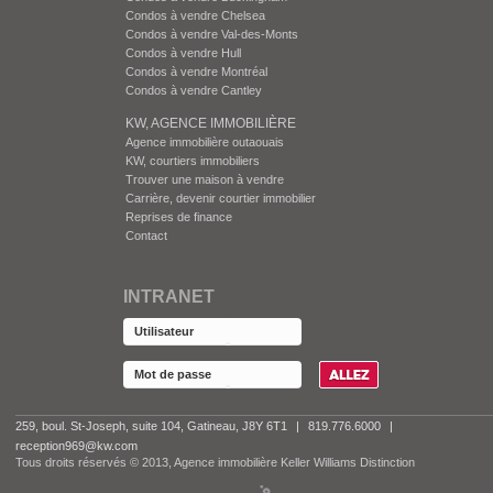
Condos à vendre Chelsea
Condos à vendre Val-des-Monts
Condos à vendre Hull
Condos à vendre Montréal
Condos à vendre Cantley
KW, AGENCE IMMOBILIÈRE
Agence immobilière outaouais
KW, courtiers immobiliers
Trouver une maison à vendre
Carrière, devenir courtier immobilier
Reprises de finance
Contact
INTRANET
259, boul. St-Joseph, suite 104, Gatineau, J8Y 6T1
|
819.776.6000
|
reception969@kw.com
Tous droits réservés © 2013, Agence immobilière Keller Williams Distinction