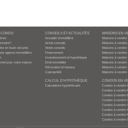
N CONDO
CONSEILS ET ACTUALITÉS
MAISONS EN V
ières.
Actualité Immobilière
Maisons à vendre
prendre?
Achat conseils
Maisons à vendre 
dre en toute sécurite.
Vente conseils
Maisons à vendre
une agence immobilière.
Financement
Maisons à vendre
r.
Investissement et hypothèque
Maisons à vendre 
onnel pour votre maison.
Droit immobilier
Maisons à vendre 
Décoration et travaux
Maisons à vendre 
Copropriété
Maisons à vendre 
CALCUL D’HYPOTHÈQUE
CONDOS EN VE
Calculatrice hypothécaire
Condos à vendre 
Condos à vendre 
Condos à vendre 
Condos à vendre 
Condos à vendre 
Condos à vendre H
Condos à vendre 
Condos à vendre 