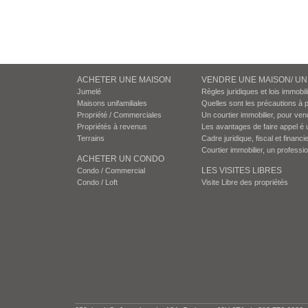
ACHETER UNE MAISON
VENDRE UNE MAISON/ U
Jumelé
Règles juridiques et lois immobil
Maisons unifamiliales
Quelles sont les précautions à 
Propriété / Commerciales
Un courtier immobilier, pour ven
Propriétés à revenus
Les avantages de faire appel é 
Terrains
Cadre juridique, fiscal et financie
Courtier immobilier, un professi
ACHETER UN CONDO
LES VISITES LIBRES
Condo / Commercial
Condo / Loft
Visite Libre des propriétés