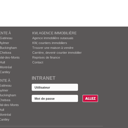
ENTE À
KW, AGENCE IMMOBILIÈRE
 Gatineau
Agence immobilière outaouais
Aylmer
KW, courtiers immobiliers
 Buckingham
Trouver une maison à vendre
 Chelsea
Carrière, devenir courtier immobilier
Val-des-Monts
Reprises de finance
Hull
Contact
Montréal
Cantley
INTRANET
NTE À
Gatineau
Aylmer
Buckingham
Chelsea
Val-des-Monts
ull
Montréal
Cantley