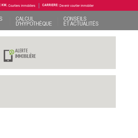
E KW,
Courtiers immobiliers
CARRIERE:
Devenir courtier immobilier
S
CALCUL
CONSEILS
D'HYPOTHÈQUE
ET ACTUALITÉS
ALERTE
IMMOBILIÈRE