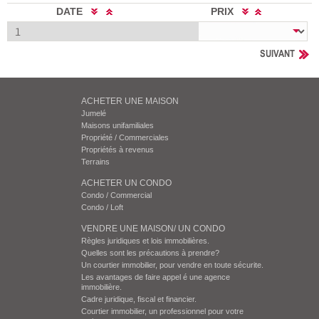
DATE
PRIX
SUIVANT
ACHETER UNE MAISON
Jumelé
Maisons unifamiliales
Propriété / Commerciales
Propriétés à revenus
Terrains
ACHETER UN CONDO
Condo / Commercial
Condo / Loft
VENDRE UNE MAISON/ UN CONDO
Règles juridiques et lois immobilières.
Quelles sont les précautions à prendre?
Un courtier immobilier, pour vendre en toute sécurite.
Les avantages de faire appel é une agence
immobilière.
Cadre juridique, fiscal et financier.
Courtier immobilier, un professionnel pour votre