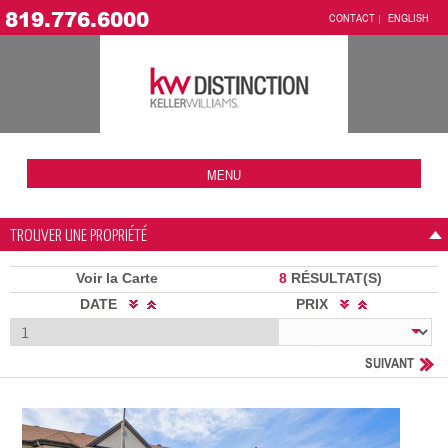
819.776.6000
CONTACT
ENGLISH
MENU
TROUVER UNE PROPRIÉTÉ
Voir la Carte
8
RÉSULTAT(S)
DATE
PRIX
SUIVANT