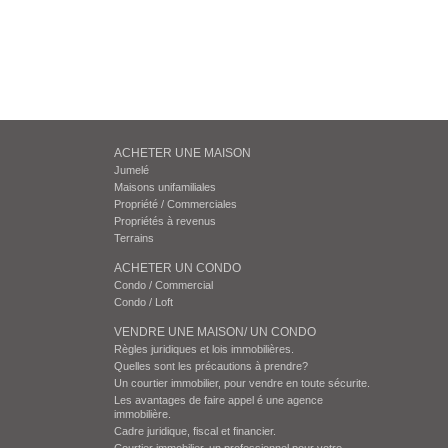
ACHETER UNE MAISON
Jumelé
Maisons unifamiliales
Propriété / Commerciales
Propriétés à revenus
Terrains
ACHETER UN CONDO
Condo / Commercial
Condo / Loft
VENDRE UNE MAISON/ UN CONDO
Règles juridiques et lois immobilières.
Quelles sont les précautions à prendre?
Un courtier immobilier, pour vendre en toute sécurite.
Les avantages de faire appel é une agence
immobilière.
Cadre juridique, fiscal et financier.