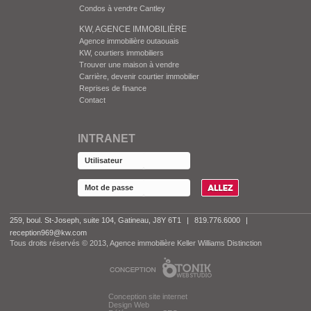
Condos à vendre Cantley
KW, AGENCE IMMOBILIÈRE
Agence immobilière outaouais
KW, courtiers immobiliers
Trouver une maison à vendre
Carrière, devenir courtier immobilier
Reprises de finance
Contact
INTRANET
259, boul. St-Joseph, suite 104, Gatineau, J8Y 6T1
|
819.776.6000
|
reception969@kw.com
Tous droits réservés © 2013, Agence immobilière Keller Williams Distinction
Conception site internet
Design Web