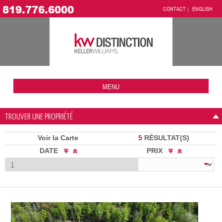
819.776.6000
CONTACT
ENGLISH
MENU
TROUVER UNE PROPRIÉTÉ
Voir la Carte
5
RÉSULTAT(S)
DATE
PRIX