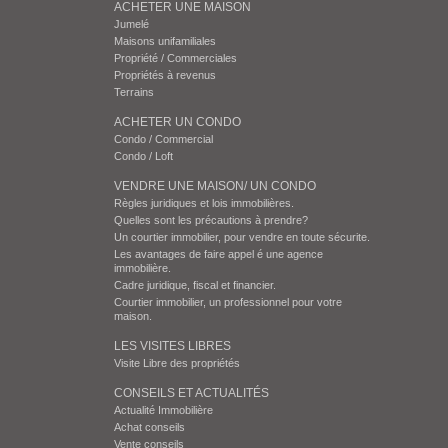
ACHETER UNE MAISON
Jumelé
Maisons unifamiliales
Propriété / Commerciales
Propriétés à revenus
Terrains
ACHETER UN CONDO
Condo / Commercial
Condo / Loft
VENDRE UNE MAISON/ UN CONDO
Règles juridiques et lois immobilières.
Quelles sont les précautions à prendre?
Un courtier immobilier, pour vendre en toute sécurite.
Les avantages de faire appel é une agence
immobilière.
Cadre juridique, fiscal et financier.
Courtier immobilier, un professionnel pour votre
maison.
LES VISITES LIBRES
Visite Libre des propriétés
CONSEILS ET ACTUALITÉS
Actualité Immobilière
Achat conseils
Vente conseils