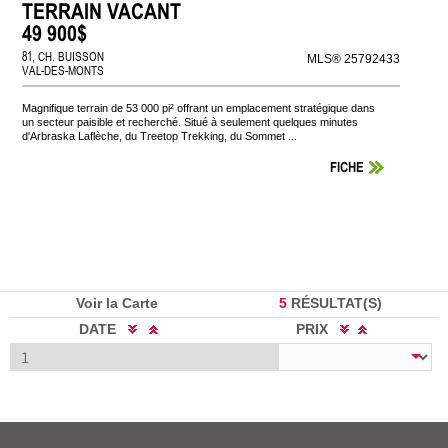
TERRAIN VACANT
49 900$
81, CH. BUISSON
MLS® 25792433
VAL-DES-MONTS
Magnifique terrain de 53 000 pi² offrant un emplacement stratégique dans
un secteur paisible et recherché. Situé à seulement quelques minutes
d'Arbraska Laflèche, du Treetop Trekking, du Sommet ...
FICHE
Voir la Carte
5
RÉSULTAT(S)
DATE
PRIX