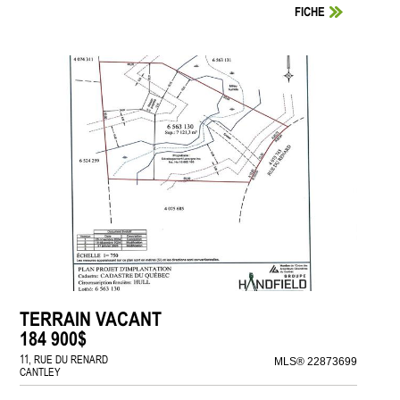
FICHE
TERRAIN VACANT
184 900$
11, RUE DU RENARD
MLS® 22873699
CANTLEY