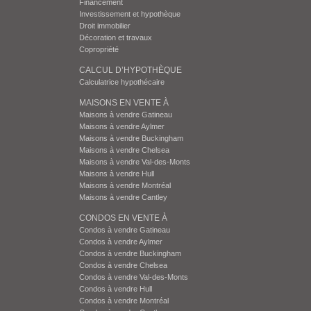
Financement
Investissement et hypothèque
Droit immobilier
Décoration et travaux
Copropriété
CALCUL D’HYPOTHÈQUE
Calculatrice hypothécaire
MAISONS EN VENTE À
Maisons à vendre Gatineau
Maisons à vendre Aylmer
Maisons à vendre Buckingham
Maisons à vendre Chelsea
Maisons à vendre Val-des-Monts
Maisons à vendre Hull
Maisons à vendre Montréal
Maisons à vendre Cantley
CONDOS EN VENTE À
Condos à vendre Gatineau
Condos à vendre Aylmer
Condos à vendre Buckingham
Condos à vendre Chelsea
Condos à vendre Val-des-Monts
Condos à vendre Hull
Condos à vendre Montréal