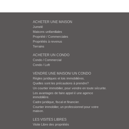
ACHETER UNE MAISON
Jumelé
Maisons unifamiliales
Propriété / Commerciales
Propriétés à revenus
Terrains
ACHETER UN CONDO
Condo / Commercial
Condo / Loft
VENDRE UNE MAISON/ UN CONDO
Règles juridiques et lois immobilières.
Quelles sont les précautions à prendre?
Un courtier immobilier, pour vendre en toute sécurite.
Les avantages de faire appel é une agence
immobilière.
Cadre juridique, fiscal et financier.
Courtier immobilier, un professionnel pour votre
maison.
LES VISITES LIBRES
Visite Libre des propriétés