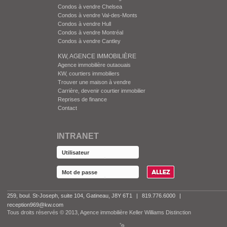
Condos à vendre Chelsea
Condos à vendre Val-des-Monts
Condos à vendre Hull
Condos à vendre Montréal
Condos à vendre Cantley
KW, AGENCE IMMOBILIÈRE
Agence immobilière outaouais
KW, courtiers immobiliers
Trouver une maison à vendre
Carrière, devenir courtier immobilier
Reprises de finance
Contact
INTRANET
259, boul. St-Joseph, suite 104, Gatineau, J8Y 6T1
|
819.776.6000
|
reception969@kw.com
Tous droits réservés © 2013, Agence immobilière Keller Williams Distinction