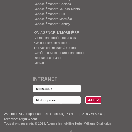
Condos à vendre Chelsea
Condos à vendre Val-des-Monts
Condos à vendre Hull
Condos à vendre Montréal
Condos à vendre Cantley
KW, AGENCE IMMOBILIÈRE
Agence immobilière outaouais
KW, courtiers immobiliers
Trouver une maison à vendre
Carrière, devenir courtier immobilier
Reprises de finance
Contact
INTRANET
259, boul. St-Joseph, suite 104, Gatineau, J8Y 6T1
|
819.776.6000
|
reception969@kw.com
Tous droits réservés © 2013, Agence immobilière Keller Williams Distinction