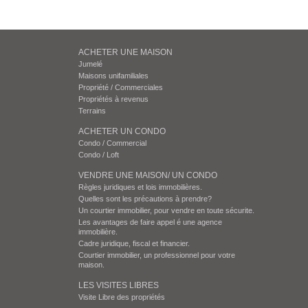
ACHETER UNE MAISON
Jumelé
Maisons unifamiliales
Propriété / Commerciales
Propriétés à revenus
Terrains
ACHETER UN CONDO
Condo / Commercial
Condo / Loft
VENDRE UNE MAISON/ UN CONDO
Règles juridiques et lois immobilières.
Quelles sont les précautions à prendre?
Un courtier immobilier, pour vendre en toute sécurite.
Les avantages de faire appel é une agence
immobilière.
Cadre juridique, fiscal et financier.
Courtier immobilier, un professionnel pour votre
maison.
LES VISITES LIBRES
Visite Libre des propriétés