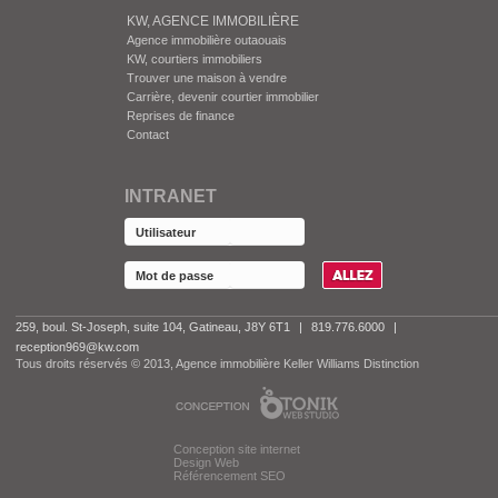
KW, AGENCE IMMOBILIÈRE
Agence immobilière outaouais
KW, courtiers immobiliers
Trouver une maison à vendre
Carrière, devenir courtier immobilier
Reprises de finance
Contact
INTRANET
259, boul. St-Joseph, suite 104, Gatineau, J8Y 6T1
|
819.776.6000
|
reception969@kw.com
Tous droits réservés © 2013, Agence immobilière Keller Williams Distinction
Conception site internet
Design Web
Référencement SEO