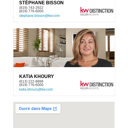
STÉPHANE BISSON
(819) 743-2922
(819) 776-6000
stephane.bisson@kw.com
KATIA KHOURY
(613) 222-8888
(819) 776-6000
katia.khoury@kw.com