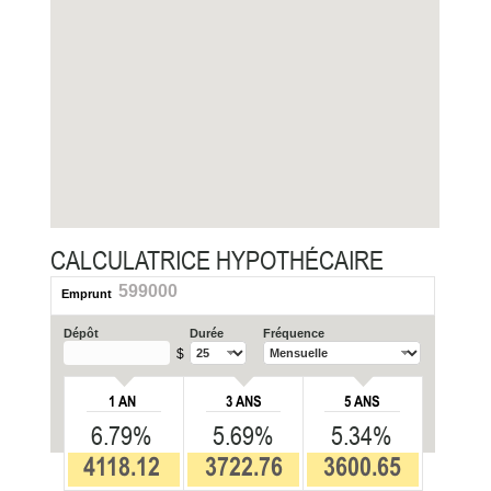
CALCULATRICE HYPOTHÉCAIRE
599000
Emprunt
Dépôt
Durée
Fréquence
$
1 AN
3 ANS
5 ANS
6.79%
5.69%
5.34%
4118.12
3722.76
3600.65