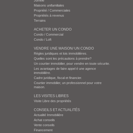
Jumelé
Maisons unifamiliales
Propriété / Commerciales
Propriétés à revenus
Terrains
ACHETER UN CONDO
Condo / Commercial
Condo / Loft
VENDRE UNE MAISON/ UN CONDO
Règles juridiques et lois immobilières.
Quelles sont les précautions à prendre?
Un courtier immobilier, pour vendre en toute sécurite.
Les avantages de faire appel é une agence
immobilière.
Cadre juridique, fiscal et financier.
Courtier immobilier, un professionnel pour votre
maison.
LES VISITES LIBRES
Visite Libre des propriétés
CONSEILS ET ACTUALITÉS
Actualité Immobilière
Achat conseils
Vente conseils
Financement