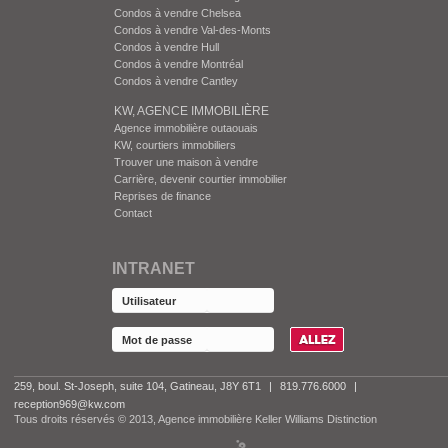
Condos à vendre Chelsea
Condos à vendre Val-des-Monts
Condos à vendre Hull
Condos à vendre Montréal
Condos à vendre Cantley
KW, AGENCE IMMOBILIÈRE
Agence immobilière outaouais
KW, courtiers immobiliers
Trouver une maison à vendre
Carrière, devenir courtier immobilier
Reprises de finance
Contact
INTRANET
259, boul. St-Joseph, suite 104, Gatineau, J8Y 6T1
|
819.776.6000
|
reception969@kw.com
Tous droits réservés © 2013, Agence immobilière Keller Williams Distinction