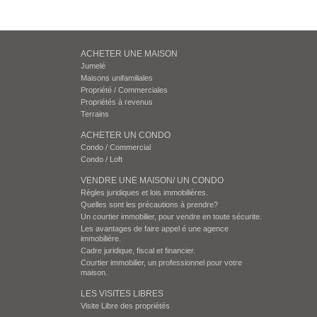
ACHETER UNE MAISON
Jumelé
Maisons unifamiliales
Propriété / Commerciales
Propriétés à revenus
Terrains
ACHETER UN CONDO
Condo / Commercial
Condo / Loft
VENDRE UNE MAISON/ UN CONDO
Règles juridiques et lois immobilières.
Quelles sont les précautions à prendre?
Un courtier immobilier, pour vendre en toute sécurite.
Les avantages de faire appel é une agence
immobilière.
Cadre juridique, fiscal et financier.
Courtier immobilier, un professionnel pour votre
maison.
LES VISITES LIBRES
Visite Libre des propriétés