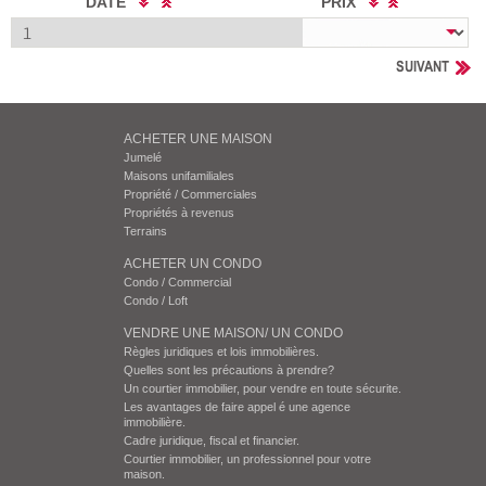
DATE
PRIX
SUIVANT
ACHETER UNE MAISON
Jumelé
Maisons unifamiliales
Propriété / Commerciales
Propriétés à revenus
Terrains
ACHETER UN CONDO
Condo / Commercial
Condo / Loft
VENDRE UNE MAISON/ UN CONDO
Règles juridiques et lois immobilières.
Quelles sont les précautions à prendre?
Un courtier immobilier, pour vendre en toute sécurite.
Les avantages de faire appel é une agence
immobilière.
Cadre juridique, fiscal et financier.
Courtier immobilier, un professionnel pour votre
maison.