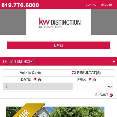
819.776.6000
CONTACT
ENGLISH
MENU
TROUVER UNE PROPRIÉTÉ
Voir la Carte
72
RÉSULTAT(S)
DATE
PRIX
SUIVANT