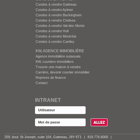
Condos à vendre Gatineau
Condos à vendre Aylmer
Condos à vendre Buckingham
Condos à vendre Chelsea
Condos à vendre Val-des-Monts
Condos à vendre Hull
Condos à vendre Montréal
Condos à vendre Cantley
KW, AGENCE IMMOBILIÈRE
Agence immobilière outaouais
KW, courtiers immobiliers
Trouver une maison à vendre
Carrière, devenir courtier immobilier
Reprises de finance
Contact
INTRANET
259, boul. St-Joseph, suite 104, Gatineau, J8Y 6T1
|
819.776.6000
|