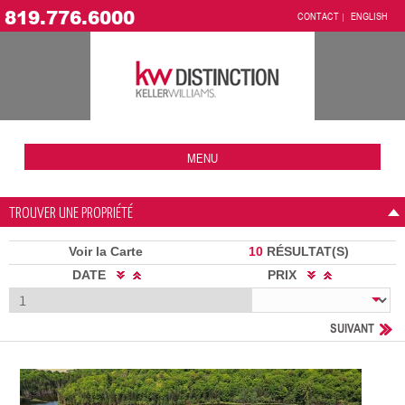
819.776.6000
CONTACT
ENGLISH
MENU
TROUVER UNE PROPRIÉTÉ
Voir la Carte
10
RÉSULTAT(S)
DATE
PRIX
SUIVANT