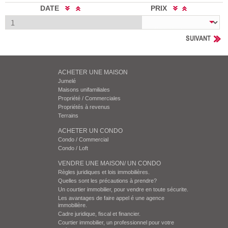
DATE
PRIX
SUIVANT
ACHETER UNE MAISON
Jumelé
Maisons unifamiliales
Propriété / Commerciales
Propriétés à revenus
Terrains
ACHETER UN CONDO
Condo / Commercial
Condo / Loft
VENDRE UNE MAISON/ UN CONDO
Règles juridiques et lois immobilières.
Quelles sont les précautions à prendre?
Un courtier immobilier, pour vendre en toute sécurite.
Les avantages de faire appel é une agence
immobilière.
Cadre juridique, fiscal et financier.
Courtier immobilier, un professionnel pour votre