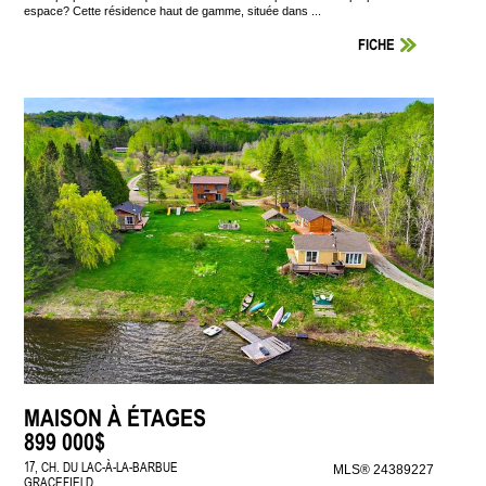
espace? Cette résidence haut de gamme, située dans ...
FICHE
MAISON À ÉTAGES
899 000$
17, CH. DU LAC-À-LA-BARBUE
MLS® 24389227
GRACEFIELD