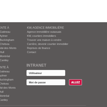
ENTE À
KW, AGENCE IMMOBILIÈRE
 Gatineau
Agence immobilière outaouais
Aylmer
KW, courtiers immobiliers
 Buckingham
Trouver une maison à vendre
 Chelsea
Carrière, devenir courtier immobilier
Val-des-Monts
Reprises de finance
Hull
Contact
Montréal
Cantley
INTRANET
NTE À
Gatineau
Aylmer
Buckingham
Chelsea
Val-des-Monts
ull
Montréal
Cantley