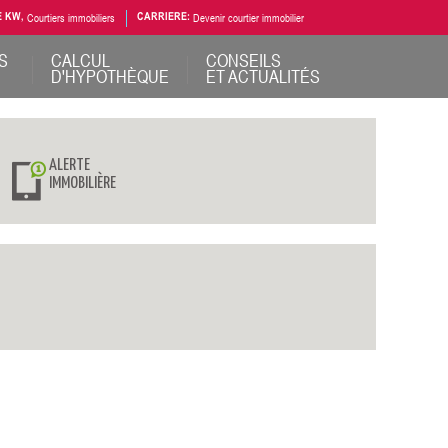
E KW,
Courtiers immobiliers
CARRIERE:
Devenir courtier immobilier
S
CALCUL
CONSEILS
D'HYPOTHÈQUE
ET ACTUALITÉS
ALERTE
IMMOBILIÈRE