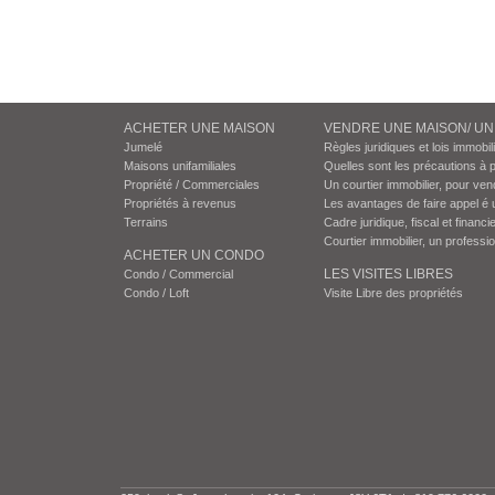
ACHETER UNE MAISON
VENDRE UNE MAISON/ U
Jumelé
Règles juridiques et lois immobil
Maisons unifamiliales
Quelles sont les précautions à 
Propriété / Commerciales
Un courtier immobilier, pour ven
Propriétés à revenus
Les avantages de faire appel é 
Terrains
Cadre juridique, fiscal et financie
Courtier immobilier, un professi
ACHETER UN CONDO
LES VISITES LIBRES
Condo / Commercial
Condo / Loft
Visite Libre des propriétés