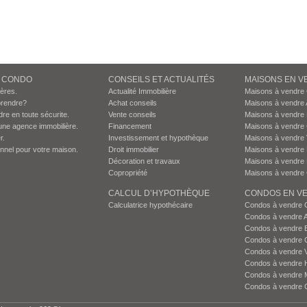
N CONDO
CONSEILS ET ACTUALITÉS
MAISONS EN V
ières.
Actualité Immobilière
Maisons à vendre
prendre?
Achat conseils
Maisons à vendre 
dre en toute sécurite.
Vente conseils
Maisons à vendre
une agence immobilière.
Financement
Maisons à vendre
r.
Investissement et hypothèque
Maisons à vendre 
onnel pour votre maison.
Droit immobilier
Maisons à vendre 
Décoration et travaux
Maisons à vendre 
Copropriété
Maisons à vendre 
CALCUL D’HYPOTHÈQUE
CONDOS EN VE
Calculatrice hypothécaire
Condos à vendre 
Condos à vendre 
Condos à vendre 
Condos à vendre 
Condos à vendre 
Condos à vendre H
Condos à vendre 
Condos à vendre 