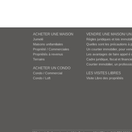
ACHETER UNE MAISON
VENDRE UNE MAISON/ U
Jumelé
Règles juridiques et lois immobil
Maisons unifamiliales
Quelles sont les précautions à 
Propriété / Commerciales
Un courtier immobilier, pour ven
Propriétés à revenus
Les avantages de faire appel é 
Terrains
Cadre juridique, fiscal et financie
Courtier immobilier, un professi
ACHETER UN CONDO
LES VISITES LIBRES
Condo / Commercial
Condo / Loft
Visite Libre des propriétés