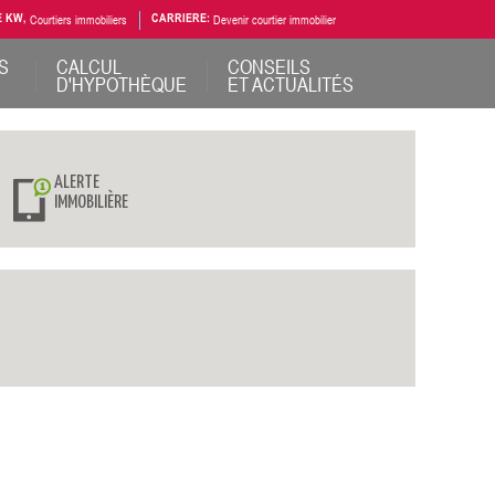
E KW,
Courtiers immobiliers
CARRIERE:
Devenir courtier immobilier
S
CALCUL
CONSEILS
D'HYPOTHÈQUE
ET ACTUALITÉS
ALERTE
IMMOBILIÈRE