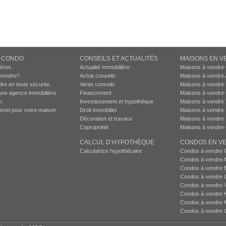
N CONDO
CONSEILS ET ACTUALITÉS
MAISONS EN V
ières.
Actualité Immobilière
Maisons à vendre
prendre?
Achat conseils
Maisons à vendre 
dre en toute sécurite.
Vente conseils
Maisons à vendre
une agence immobilière.
Financement
Maisons à vendre
r.
Investissement et hypothèque
Maisons à vendre 
onnel pour votre maison.
Droit immobilier
Maisons à vendre 
Décoration et travaux
Maisons à vendre 
Copropriété
Maisons à vendre 
CALCUL D’HYPOTHÈQUE
CONDOS EN VE
Calculatrice hypothécaire
Condos à vendre 
Condos à vendre 
Condos à vendre 
Condos à vendre 
Condos à vendre 
Condos à vendre H
Condos à vendre 
Condos à vendre 