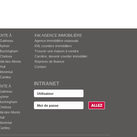
ENTE À
KW, AGENCE IMMOBILIÈRE
 Gatineau
Agence immobilière outaouais
Aylmer
KW, courtiers immobiliers
 Buckingham
Trouver une maison à vendre
 Chelsea
Carrière, devenir courtier immobilier
Val-des-Monts
Reprises de finance
Hull
Contact
Montréal
Cantley
INTRANET
NTE À
Gatineau
Aylmer
Buckingham
Chelsea
Val-des-Monts
ull
Montréal
Cantley