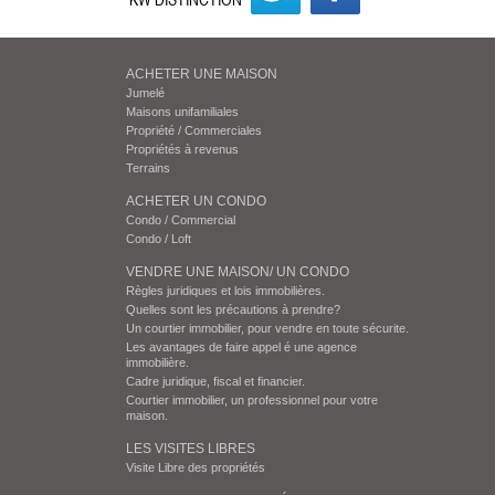
ACHETER UNE MAISON
Jumelé
Maisons unifamiliales
Propriété / Commerciales
Propriétés à revenus
Terrains
ACHETER UN CONDO
Condo / Commercial
Condo / Loft
VENDRE UNE MAISON/ UN CONDO
Règles juridiques et lois immobilières.
Quelles sont les précautions à prendre?
Un courtier immobilier, pour vendre en toute sécurite.
Les avantages de faire appel é une agence
immobilière.
Cadre juridique, fiscal et financier.
Courtier immobilier, un professionnel pour votre
maison.
LES VISITES LIBRES
Visite Libre des propriétés