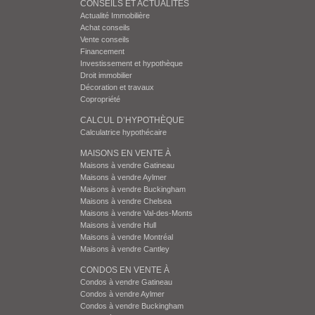
CONSEILS ET ACTUALITÉS
Actualité Immobilière
Achat conseils
Vente conseils
Financement
Investissement et hypothèque
Droit immobilier
Décoration et travaux
Copropriété
CALCUL D’HYPOTHÈQUE
Calculatrice hypothécaire
MAISONS EN VENTE À
Maisons à vendre Gatineau
Maisons à vendre Aylmer
Maisons à vendre Buckingham
Maisons à vendre Chelsea
Maisons à vendre Val-des-Monts
Maisons à vendre Hull
Maisons à vendre Montréal
Maisons à vendre Cantley
CONDOS EN VENTE À
Condos à vendre Gatineau
Condos à vendre Aylmer
Condos à vendre Buckingham