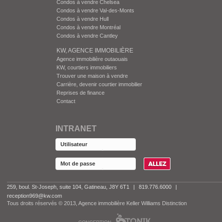
Condos à vendre Chelsea
Condos à vendre Val-des-Monts
Condos à vendre Hull
Condos à vendre Montréal
Condos à vendre Cantley
KW, AGENCE IMMOBILIÈRE
Agence immobilière outaouais
KW, courtiers immobiliers
Trouver une maison à vendre
Carrière, devenir courtier immobilier
Reprises de finance
Contact
INTRANET
259, boul. St-Joseph, suite 104, Gatineau, J8Y 6T1
|
819.776.6000
|
reception969@kw.com
Tous droits réservés © 2013, Agence immobilière Keller Williams Distinction