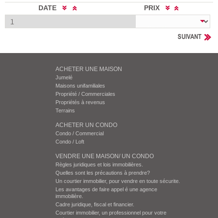
DATE
PRIX
SUIVANT
ACHETER UNE MAISON
Jumelé
Maisons unifamiliales
Propriété / Commerciales
Propriétés à revenus
Terrains
ACHETER UN CONDO
Condo / Commercial
Condo / Loft
VENDRE UNE MAISON/ UN CONDO
Règles juridiques et lois immobilières.
Quelles sont les précautions à prendre?
Un courtier immobilier, pour vendre en toute sécurite.
Les avantages de faire appel é une agence
immobilière.
Cadre juridique, fiscal et financier.
Courtier immobilier, un professionnel pour votre