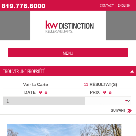
819.776.6000
CONTACT
ENGLISH
MENU
TROUVER UNE PROPRIÉTÉ
Voir la Carte
11
RÉSULTAT(S)
DATE
PRIX
SUIVANT