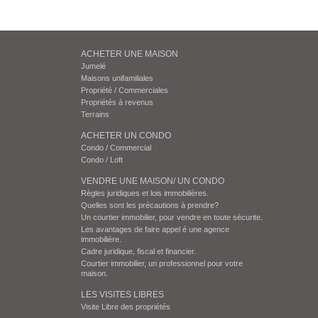
ACHETER UNE MAISON
Jumelé
Maisons unifamiliales
Propriété / Commerciales
Propriétés à revenus
Terrains
ACHETER UN CONDO
Condo / Commercial
Condo / Loft
VENDRE UNE MAISON/ UN CONDO
Règles juridiques et lois immobilières.
Quelles sont les précautions à prendre?
Un courtier immobilier, pour vendre en toute sécurite.
Les avantages de faire appel é une agence
immobilière.
Cadre juridique, fiscal et financier.
Courtier immobilier, un professionnel pour votre
maison.
LES VISITES LIBRES
Visite Libre des propriétés