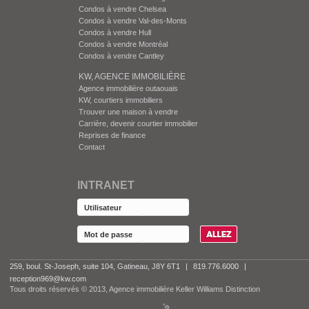
Condos à vendre Chelsea
Condos à vendre Val-des-Monts
Condos à vendre Hull
Condos à vendre Montréal
Condos à vendre Cantley
KW, AGENCE IMMOBILIÈRE
Agence immobilière outaouais
KW, courtiers immobiliers
Trouver une maison à vendre
Carrière, devenir courtier immobilier
Reprises de finance
Contact
INTRANET
259, boul. St-Joseph, suite 104, Gatineau, J8Y 6T1
|
819.776.6000
|
reception969@kw.com
Tous droits réservés © 2013, Agence immobilière Keller Williams Distinction