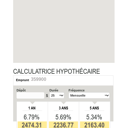
CALCULATRICE HYPOTHÉCAIRE
359900
Emprunt
Dépôt
Durée
Fréquence
$
1 AN
3 ANS
5 ANS
6.79%
5.69%
5.34%
2474.31
2236.77
2163.40