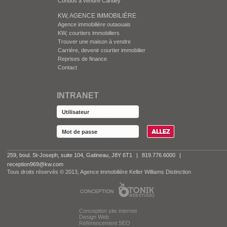
Condos à vendre Cantley
KW, AGENCE IMMOBILIÈRE
Agence immobilière outaouais
KW, courtiers immobiliers
Trouver une maison à vendre
Carrière, devenir courtier immobilier
Reprises de finance
Contact
INTRANET
259, boul. St-Joseph, suite 104, Gatineau, J8Y 6T1
|
819.776.6000
|
reception969@kw.com
Tous droits réservés © 2013, Agence immobilière Keller Williams Distinction
Conception site internet
Design Web
Référencement SEO