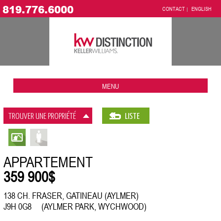
819.776.6000
CONTACT
ENGLISH
MENU
TROUVER UNE PROPRIÉTÉ
LISTE
APPARTEMENT
359 900$
138 CH. FRASER, GATINEAU (AYLMER)
J9H 0G8 (AYLMER PARK, WYCHWOOD)